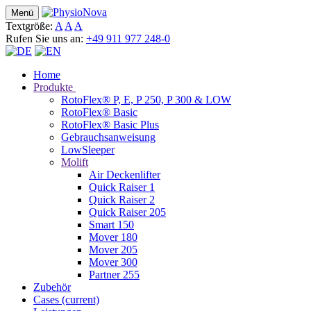
Menü
Textgröße:
A
A
A
Rufen Sie uns an:
+49 911 977 248-0
Home
Produkte
RotoFlex® P, E, P 250, P 300 & LOW
RotoFlex® Basic
RotoFlex® Basic Plus
Gebrauchsanweisung
LowSleeper
Molift
Air Deckenlifter
Quick Raiser 1
Quick Raiser 2
Quick Raiser 205
Smart 150
Mover 180
Mover 205
Mover 300
Partner 255
Zubehör
Cases
(current)