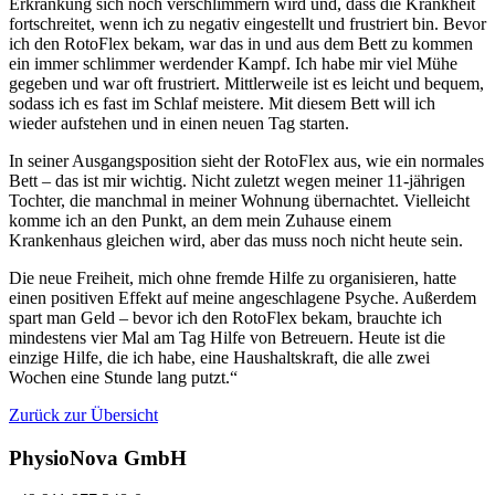
Erkrankung sich noch verschlimmern wird und, dass die Krankheit
fortschreitet, wenn ich zu negativ eingestellt und frustriert bin. Bevor
ich den RotoFlex bekam, war das in und aus dem Bett zu kommen
ein immer schlimmer werdender Kampf. Ich habe mir viel Mühe
gegeben und war oft frustriert. Mittlerweile ist es leicht und bequem,
sodass ich es fast im Schlaf meistere. Mit diesem Bett will ich
wieder aufstehen und in einen neuen Tag starten.
In seiner Ausgangsposition sieht der RotoFlex aus, wie ein normales
Bett – das ist mir wichtig. Nicht zuletzt wegen meiner 11-jährigen
Tochter, die manchmal in meiner Wohnung übernachtet. Vielleicht
komme ich an den Punkt, an dem mein Zuhause einem
Krankenhaus gleichen wird, aber das muss noch nicht heute sein.
Die neue Freiheit, mich ohne fremde Hilfe zu organisieren, hatte
einen positiven Effekt auf meine angeschlagene Psyche. Außerdem
spart man Geld – bevor ich den RotoFlex bekam, brauchte ich
mindestens vier Mal am Tag Hilfe von Betreuern. Heute ist die
einzige Hilfe, die ich habe, eine Haushaltskraft, die alle zwei
Wochen eine Stunde lang putzt.“
Zurück zur Übersicht
PhysioNova GmbH