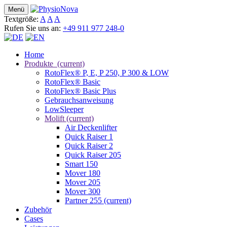
Menü
Textgröße:
A
A
A
Rufen Sie uns an:
+49 911 977 248-0
Home
Produkte
(current)
RotoFlex® P, E, P 250, P 300 & LOW
RotoFlex® Basic
RotoFlex® Basic Plus
Gebrauchsanweisung
LowSleeper
Molift
(current)
Air Deckenlifter
Quick Raiser 1
Quick Raiser 2
Quick Raiser 205
Smart 150
Mover 180
Mover 205
Mover 300
Partner 255
(current)
Zubehör
Cases